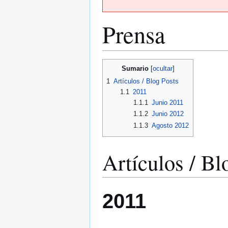
Prensa
Ir
Ir
Sumario
a
a
1
Artículos / Blog Posts
la
la
1.1
2011
navegación
búsqueda
1.1.1
Junio 2011
1.1.2
Junio 2012
1.1.3
Agosto 2012
Artículos / Bl
2011