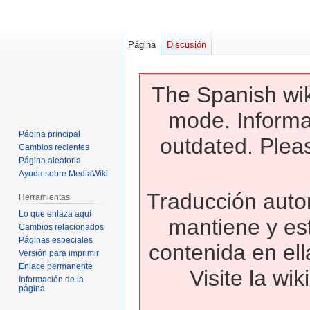
Página
Discusión
The Spanish wik
mode. Informa
Página principal
outdated. Pleas
Cambios recientes
Página aleatoria
Ayuda sobre MediaWiki
Traducción autom
Herramientas
Lo que enlaza aquí
mantiene y es
Cambios relacionados
Páginas especiales
contenida en ell
Versión para imprimir
Enlace permanente
Visite la wi
Información de la
página