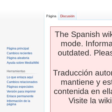
Página
Discusión
The Spanish wik
mode. Informa
Página principal
outdated. Pleas
Cambios recientes
Página aleatoria
Ayuda sobre MediaWiki
Traducción autom
Herramientas
Lo que enlaza aquí
mantiene y es
Cambios relacionados
Páginas especiales
contenida en ell
Versión para imprimir
Enlace permanente
Visite la wi
Información de la
página