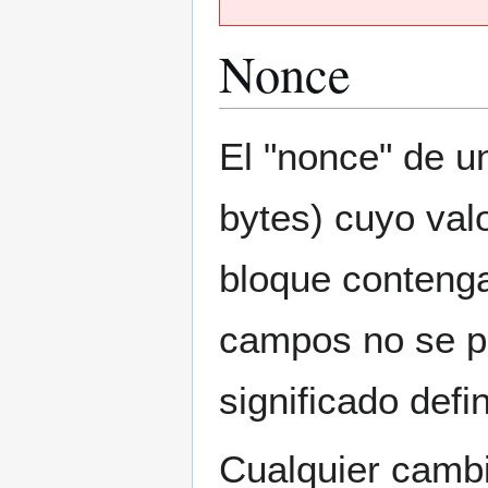
Nonce
Ir
Ir
El "nonce" de 
a
a
la
la
bytes) cuyo val
navegación
búsqueda
bloque contenga 
campos no se p
significado defi
Cualquier camb