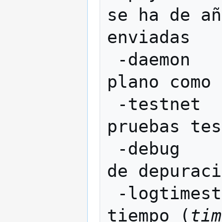
se ha de añ
enviadas

 -daemon            Ejecutar en segundo 
plano como 
 -testnet           Utilizar la red de 
pruebas tes
 -debug             Mostrar información 
de depuraci
 -logtimestamps     Incluir una marca de 
tiempo (
tim