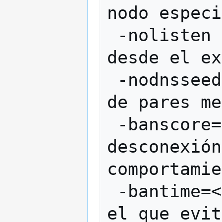
nodo especi
 -nolisten          No aceptar conexiones 
desde el ex
 -nodnsseed         No iniciar la lista 
de pares me
 -banscore=<n>      Umbral para la 
desconexión
comportamie
 -bantime=<n>       Número de segundos en 
el que evit