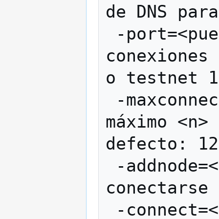
de DNS para
 -port=<puerto>     Estar a la escucha de 
conexiones 
o testnet 1
 -maxconnections=<n>  Mantener como 
máximo <n> 
defecto: 12
 -addnode=<ip>      Añadir un nodo al que 
conectarse

 -connect=<ip>      Conectarse solo al 