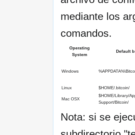
mediante los ar
comandos.
Operating
Default b
System
Windows
%APPDATA%\Bitcoi
Linux
$HOME/.bitcoin/
$HOME/Library/App
Mac OSX
Support/Bitcoin/
Nota: si se ejec
subdirectorio "t