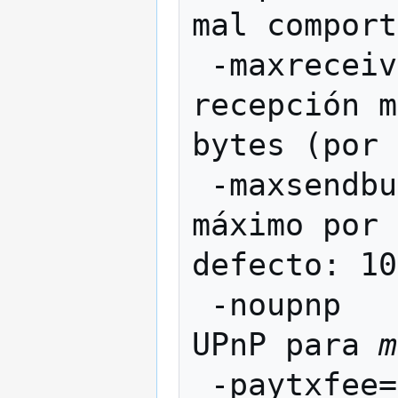
mal comport
 -maxrecei
recepción m
bytes (por 
 -maxsendb
máximo por 
defecto: 10
 -noupnp            No intentar el uso de 
UPnP para 
m
 -paytxfee=<amt>    Comisión por KB que 