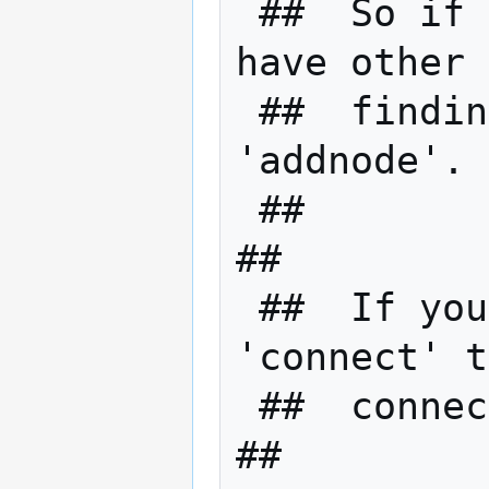
 ##  So if you're behind a firewall, or 
have other 
 ##  finding nodes, add some using 
'addnode'. 
 ##                                                          
##

 ##  If you want to stay private, use 
'connect' t
 ##  connect to "trusted" nodes.                             
##
