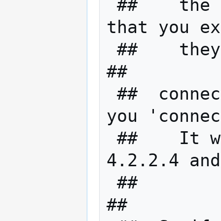
 ##    the other nodes connected to it 
that you ex
 ##    they can connect to you.                              
##

 ##  connect will not do the above when 
you 'connec
 ##    It will *only* connect you to 
4.2.2.4 and
 ##                                                          
##
