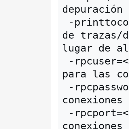
depuración

 -printtoconsole    Enviar la información 
de trazas/d
lugar de al
 -rpcuser=<user>    Nombre de usuario 
para las co
 -rpcpassword=<pw>  Contraseña para las 
conexiones 
 -rpcport=<puerto>  Estar a la escucha de 
conexiones 