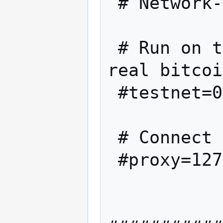
 # Network-related settings:

 # Run on the test network instead of the 
real bitcoi
 #testnet=0

 # Connect via a socks4 proxy

 #proxy=127.0.0.1:9050
