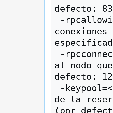
defecto: 83
 -rpcallowip=<ip>   Permitir las 
conexiones 
especificad
 -rpcconnect=<ip>   Enviar los comandos 
al nodo que
defecto: 12
 -keypool=<n>       Establecer el tamaño 
de la reser
(por defect