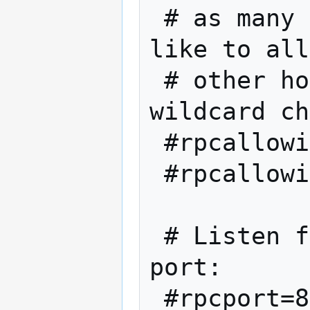
 # as many rpcallowip= settings as you 
like to all
 # other hosts (and you may use * as a 
wildcard ch
 #rpcallowip=10.1.1.34

 #rpcallowip=192.168.1.*

 # Listen for RPC connections on this TCP 
port:

 #rpcport=8332
