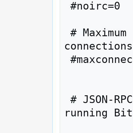
 #noirc=0

 # Maximum number of inbound+outbound 
connections
 #maxconnections=

 # JSON-RPC options (for controlling a 
running Bit