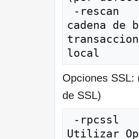
 -rescan            Volver a explorar la 
cadena de b
transaccion
Opciones SSL: (
de SSL)
 -rpcssl                                  
Utilizar Op