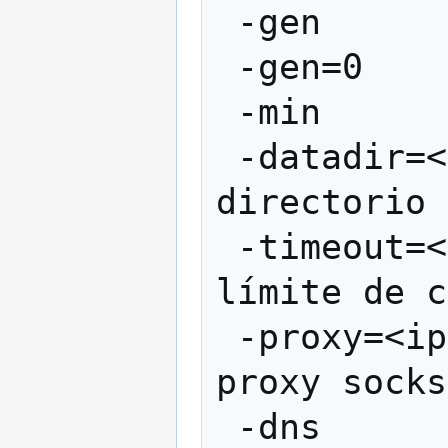
 -gen               Generar bitcoins

 -gen=0             No generar bitcoins

 -min               Iniciarse minimizado

 -datadir=<dir>     Especificar 
directorio 
 -timeout=<n>       Especificar tiempo 
límite de c
 -proxy=<ip:puerto> Conectar a través de 
proxy socks
 -dns               Permitir la búsqueda 