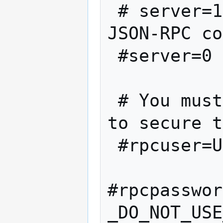
 # server=1 tells Bitcoin-QT to accept 
JSON-RPC co
 #server=0

 # You must set rpcuser and rpcpassword 
to secure t
 #rpcuser=Ulysseys

#rpcpasswor
_DO_NOT_USE