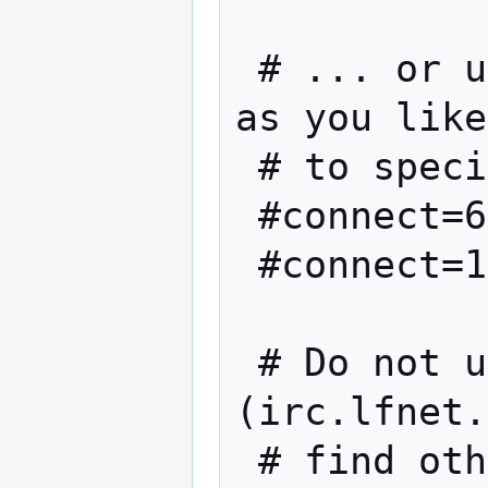
 # ... or use as many connect= settings 
as you like
 # to specific peers:

 #connect=69.164.218.197

 #connect=10.0.0.1:8333

 # Do not use Internet Relay Chat 
(irc.lfnet.
 # find other peers.
