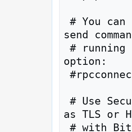
 # You can use Bitcoin or bitcoind to 
send comman
 # running on another host using this 
option:

 #rpcconnect=127.0.0.1

 # Use Secure Sockets Layer (also known 
as TLS or H
 # with Bitcoin -server or bitcoind
