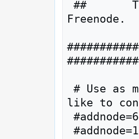
 ##       Thanks goes to [Noodle] on 
Freenode.  
###########
###########
 # Use as many addnode= settings as you 
like to con
 #addnode=69.164.218.197

 #addnode=10.0.0.2:8333
