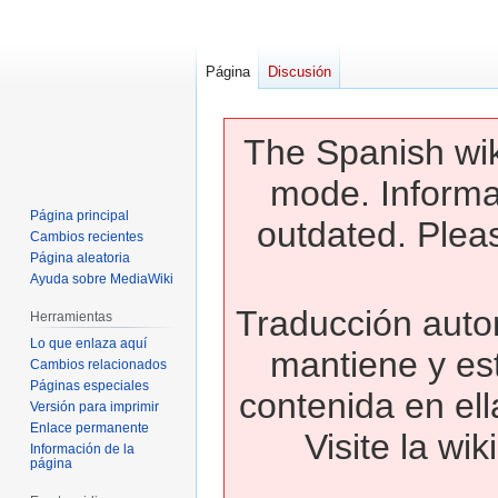
Página
Discusión
The Spanish wik
mode. Informa
Página principal
outdated. Pleas
Cambios recientes
Página aleatoria
Ayuda sobre MediaWiki
Traducción autom
Herramientas
Lo que enlaza aquí
mantiene y es
Cambios relacionados
Páginas especiales
contenida en ell
Versión para imprimir
Enlace permanente
Visite la wi
Información de la
página