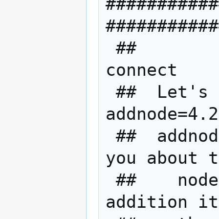
###########
###########
 ##            Quick Primer on addnode vs 
connect    
 ##  Let's say for instance you use 
addnode=4.2
 ##  addnode will connect you to and tell 
you about t
 ##    nodes connected to 4.2.2.4.  In 
addition it