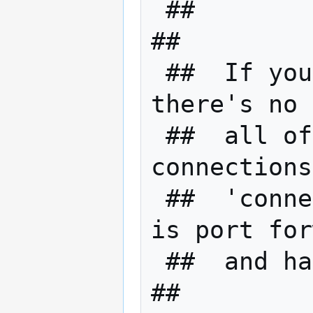
 ##                                                          
##

 ##  If you run multiple nodes on a LAN, 
there's no 
 ##  all of them to open lots of 
connections
 ##  'connect' them all to one node that 
is port for
 ##  and has lots of connections.                            
##
