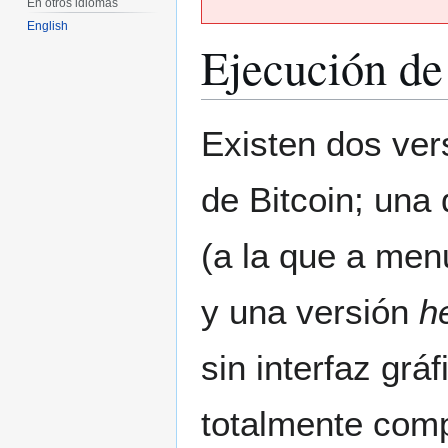
En otros idiomas
English
Ejecución de
Ir
Ir
Existen dos ver
a
a
la
la
de Bitcoin; una 
navegación
búsqueda
(a la que a men
y una versión
h
sin interfaz grá
totalmente comp