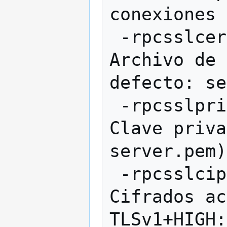
conexiones 
 -rpcsslcertificatechainfile=<file.cert>  
Archivo de 
defecto: se
 -rpcsslprivatekeyfile=<file.pem>         
Clave priva
server.pem)

 -rpcsslciphers=<ciphers>                 
Cifrados ac
TLSv1+HIGH: