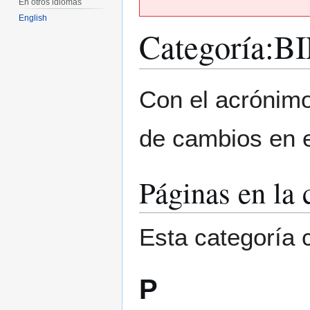
En otros idiomas
English
Categoría
:
BI
Ir
Ir
Con el acrónim
a
a
la
la
de cambios en e
navegación
búsqueda
Páginas en la
Esta categoría 
P