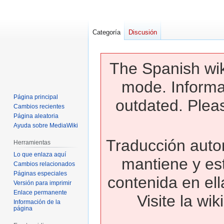
Categoría
Discusión
The Spanish wik
mode. Informa
Página principal
outdated. Pleas
Cambios recientes
Página aleatoria
Ayuda sobre MediaWiki
Traducción autom
Herramientas
Lo que enlaza aquí
mantiene y es
Cambios relacionados
Páginas especiales
contenida en ell
Versión para imprimir
Enlace permanente
Visite la wi
Información de la
página