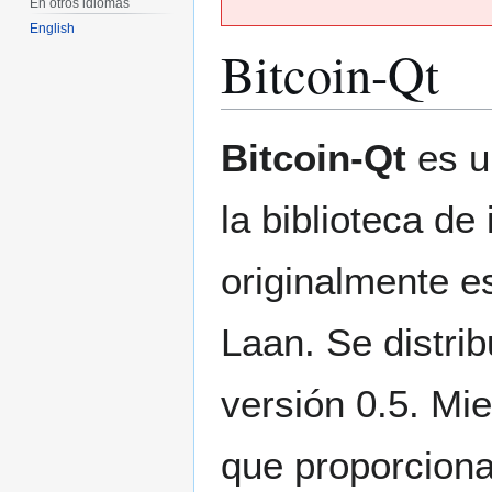
En otros idiomas
English
Bitcoin-Qt
Ir
Ir
Bitcoin-Qt
es u
a
a
la
la
la biblioteca de
navegación
búsqueda
originalmente e
Laan. Se distr
versión 0.5. Mi
que proporciona 