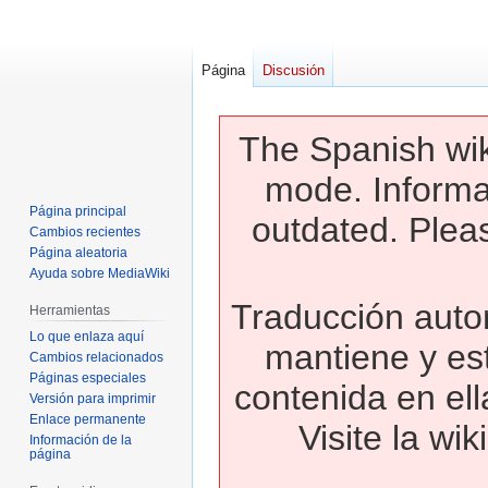
Página
Discusión
The Spanish wik
mode. Informa
Página principal
outdated. Pleas
Cambios recientes
Página aleatoria
Ayuda sobre MediaWiki
Traducción autom
Herramientas
Lo que enlaza aquí
mantiene y es
Cambios relacionados
Páginas especiales
contenida en ell
Versión para imprimir
Enlace permanente
Visite la wi
Información de la
página