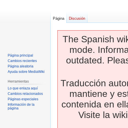
Página
Discusión
The Spanish wik
mode. Informa
Página principal
outdated. Pleas
Cambios recientes
Página aleatoria
Ayuda sobre MediaWiki
Traducción autom
Herramientas
Lo que enlaza aquí
mantiene y es
Cambios relacionados
Páginas especiales
contenida en ell
Información de la
página
Visite la wi