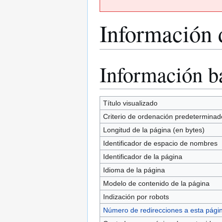
Información 
Información b
Ir
Ir
a
a
la
la
navegación
búsqueda
Título visualizado
Criterio de ordenación predeterminad
Longitud de la página (en bytes)
Identificador de espacio de nombres
Identificador de la página
Idioma de la página
Modelo de contenido de la página
Indización por robots
Número de redirecciones a esta pági