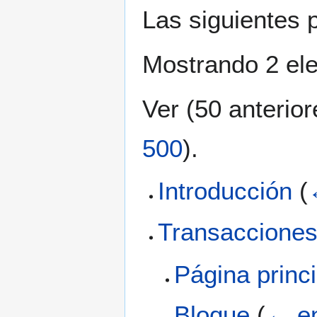
Las siguientes 
Mostrando 2 el
Ver (
50 anterior
500
).
Introducción
(
Transaccione
Página princi
Bloque
(
← e