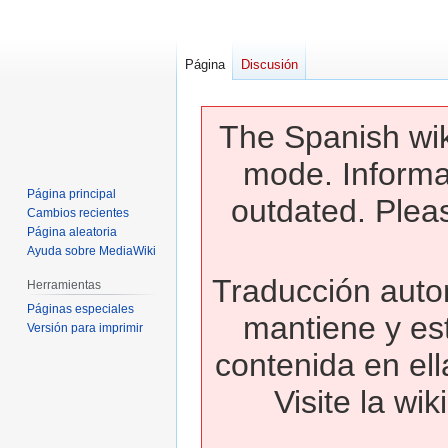
Página
Discusión
The Spanish wik
mode. Informa
Página principal
outdated. Pleas
Cambios recientes
Página aleatoria
Ayuda sobre MediaWiki
Traducción autom
Herramientas
Páginas especiales
mantiene y es
Versión para imprimir
contenida en ell
Visite la wi