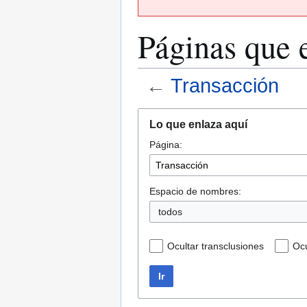
Páginas que 
←
Transacción
Ir
Ir
Lo que enlaza aquí
a
a
Página:
la
la
navegación
búsqueda
Espacio de nombres:
todos
Ocultar transclusiones
Ocu
Ir