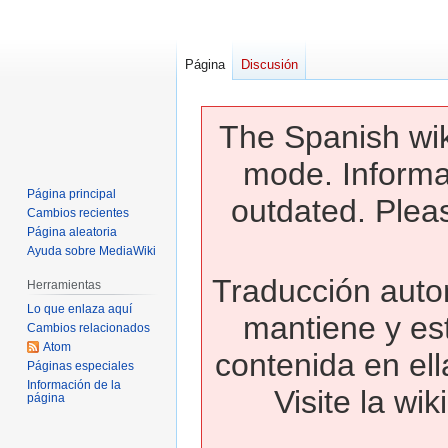
Página
Discusión
The Spanish wik
mode. Informa
Página principal
outdated. Pleas
Cambios recientes
Página aleatoria
Ayuda sobre MediaWiki
Traducción autom
Herramientas
Lo que enlaza aquí
mantiene y es
Cambios relacionados
Atom
contenida en ell
Páginas especiales
Información de la
Visite la wi
página