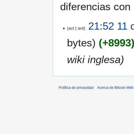
diferencias con 
1
21:52 11 
act
ant
1
d
bytes
+8993
i
c
2
wiki inglesa
0
1
2
Política de privacidad
Acerca de Bitcoin Wiki