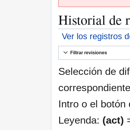
Historial de 
Ver los registros 
Ir
Ir
Filtrar revisiones
a
a
la
la
navegación
búsqueda
Selección de di
correspondiente
Intro o el botón
Leyenda:
(act)
=