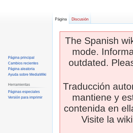
Página
Discusión
The Spanish wik
mode. Informa
Página principal
outdated. Pleas
Cambios recientes
Página aleatoria
Ayuda sobre MediaWiki
Traducción autom
Herramientas
Páginas especiales
mantiene y es
Versión para imprimir
contenida en ell
Visite la wi