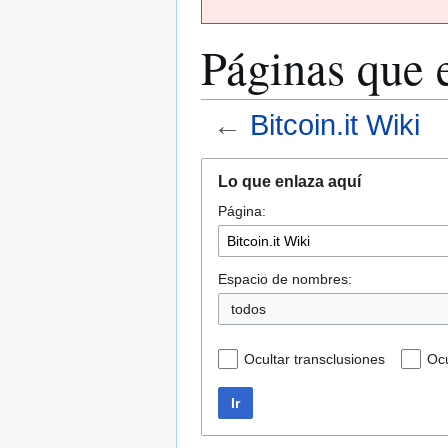
Páginas que 
←
Bitcoin.it Wiki
Ir
Ir
Lo que enlaza aquí
a
a
Página:
la
la
navegación
búsqueda
Espacio de nombres:
todos
Ocultar transclusiones
Ocu
Ir