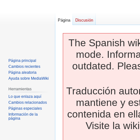
Página
Discusión
The Spanish wik
mode. Informa
Página principal
outdated. Pleas
Cambios recientes
Página aleatoria
Ayuda sobre MediaWiki
Traducción autom
Herramientas
Lo que enlaza aquí
mantiene y es
Cambios relacionados
Páginas especiales
contenida en ell
Información de la
página
Visite la wi