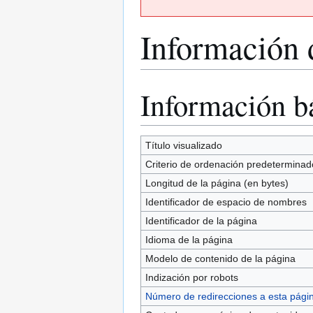
Información 
Información b
Ir
Ir
a
a
la
la
navegación
búsqueda
Título visualizado
Criterio de ordenación predeterminad
Longitud de la página (en bytes)
Identificador de espacio de nombres
Identificador de la página
Idioma de la página
Modelo de contenido de la página
Indización por robots
Número de redirecciones a esta pági