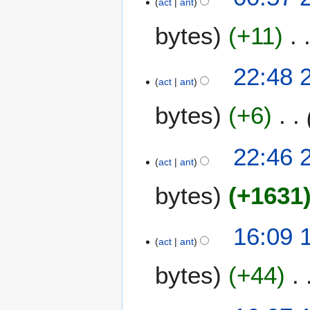
act
ant
4
j
bytes
+11
u
n
2
2
22:48 
0
act
ant
0
1
j
bytes
+6
1
u
n
2
22:46 
0
act
ant
1
bytes
+1631
1
1
16:09 
act
ant
j
u
bytes
+44
n
2
0