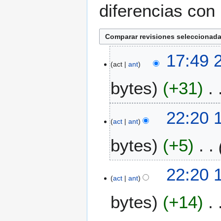
diferencias con 
2
17:49 
act
ant
3
m
bytes
+31
a
r
S
2
1
22:20 
i
0
act
ant
3
n
1
d
bytes
+5
r
6
i
e
c
s
2
22:20 
u
0
act
ant
m
1
e
bytes
+14
5
n
d