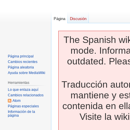
Página
Discusión
The Spanish wik
mode. Informa
Página principal
outdated. Pleas
Cambios recientes
Página aleatoria
Ayuda sobre MediaWiki
Traducción autom
Herramientas
Lo que enlaza aquí
mantiene y es
Cambios relacionados
Atom
contenida en ell
Páginas especiales
Información de la
Visite la wi
página