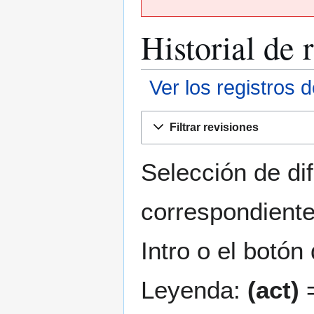
Historial de 
Ver los registros 
Ir
Ir
Filtrar revisiones
a
a
la
la
navegación
búsqueda
Selección de di
correspondiente
Intro o el botón
Leyenda:
(act)
=