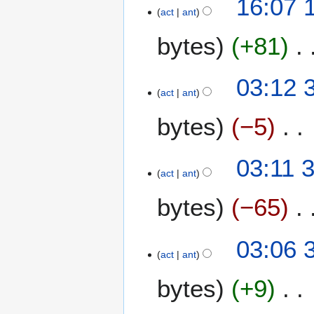
16:07 
1
act
ant
1
bytes
+81
3
03:12 
act
ant
0
m
bytes
−5
a
y
S
2
03:11 
i
0
act
ant
n
1
bytes
−65
r
1
e
s
S
03:06 
u
i
act
ant
m
n
e
bytes
+9
r
n
e
d
s