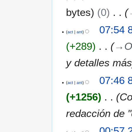
bytes
0
07:54 8
act
ant
+289
→
O
y detalles má
07:46 8
act
ant
+1256
Co
redacción de 
2
00:57 