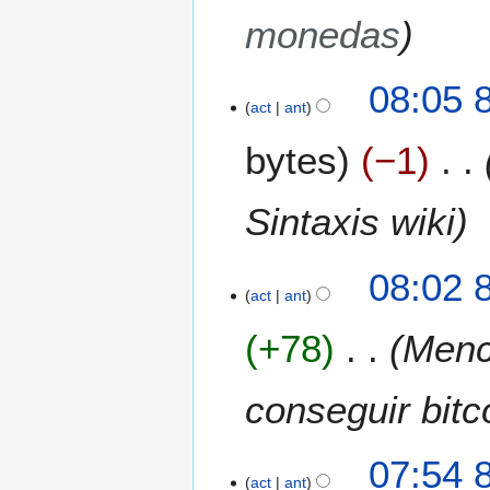
s
2
monedas
u
0
m
1
e
8
08:05 8
4
n
act
ant
j
d
u
bytes
−1
e
l
e
2
d
0
Sintaxis wiki
i
1
c
1
i
08:02 8
act
ant
ó
n
+78
Menc
conseguir bitc
07:54 8
act
ant