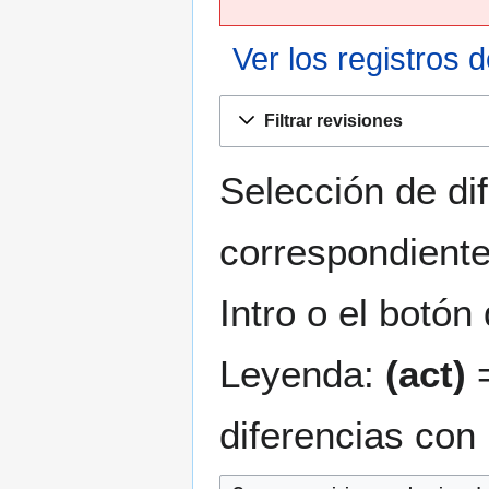
Ver los registros 
Ir
Ir
Filtrar revisiones
a
a
la
la
navegación
búsqueda
Selección de di
correspondiente
Intro o el botón
Leyenda:
(act)
=
diferencias con 