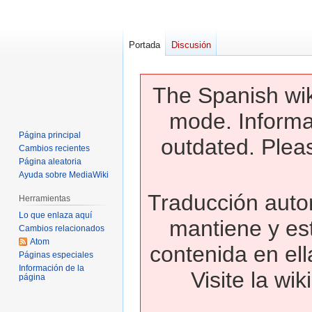
Portada
Discusión
The Spanish wik
mode. Informa
Página principal
outdated. Pleas
Cambios recientes
Página aleatoria
Ayuda sobre MediaWiki
Traducción autom
Herramientas
Lo que enlaza aquí
mantiene y es
Cambios relacionados
Atom
contenida en ell
Páginas especiales
Información de la
Visite la wi
página