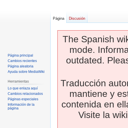
Página
Discusión
The Spanish wik
mode. Informa
Página principal
outdated. Pleas
Cambios recientes
Página aleatoria
Ayuda sobre MediaWiki
Traducción autom
Herramientas
Lo que enlaza aquí
mantiene y es
Cambios relacionados
Páginas especiales
contenida en ell
Información de la
página
Visite la wi