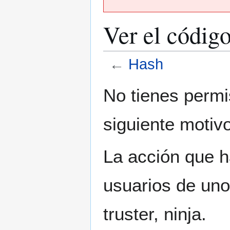
Ver el códig
←
Hash
Ir
Ir
No tienes permi
a
a
la
la
siguiente motivo
navegación
búsqueda
La acción que ha
usuarios de uno
truster, ninja.