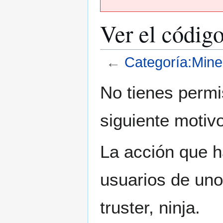
Ver el códig
←
Categoría:Mine
Ir
Ir
No tienes permi
a
a
la
la
siguiente motivo
navegación
búsqueda
La acción que ha
usuarios de uno
truster, ninja.