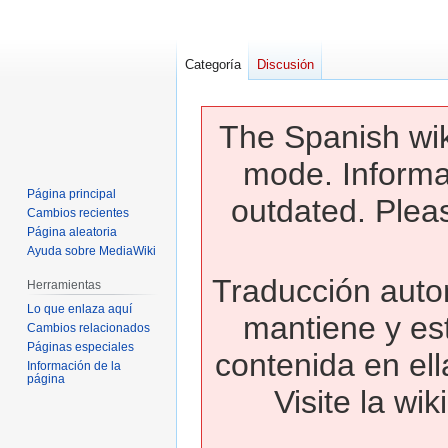
Categoría
Discusión
The Spanish wik
mode. Informa
Página principal
outdated. Pleas
Cambios recientes
Página aleatoria
Ayuda sobre MediaWiki
Traducción autom
Herramientas
Lo que enlaza aquí
mantiene y es
Cambios relacionados
Páginas especiales
contenida en ell
Información de la
página
Visite la wi