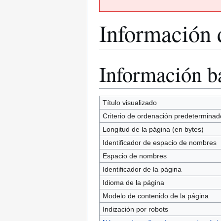
Información 
Información b
Ir
Ir
a
a
la
la
navegación
búsqueda
Título visualizado
Criterio de ordenación predeterminad
Longitud de la página (en bytes)
Identificador de espacio de nombres
Espacio de nombres
Identificador de la página
Idioma de la página
Modelo de contenido de la página
Indización por robots