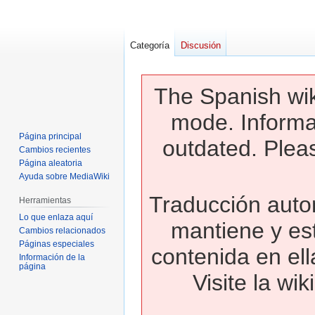
Categoría
Discusión
The Spanish wik
mode. Informa
Página principal
outdated. Pleas
Cambios recientes
Página aleatoria
Ayuda sobre MediaWiki
Traducción autom
Herramientas
Lo que enlaza aquí
mantiene y es
Cambios relacionados
Páginas especiales
contenida en ell
Información de la
página
Visite la wi