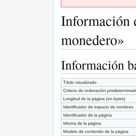
Información 
monedero»
Información b
Ir
Ir
a
a
la
la
navegación
búsqueda
Título visualizado
Criterio de ordenación predeterminad
Longitud de la página (en bytes)
Identificador de espacio de nombres
Identificador de la página
Idioma de la página
Modelo de contenido de la página