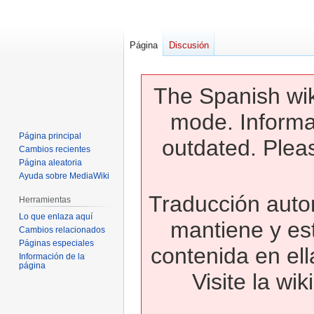
Página
Discusión
The Spanish wik
mode. Informa
Página principal
outdated. Pleas
Cambios recientes
Página aleatoria
Ayuda sobre MediaWiki
Traducción autom
Herramientas
Lo que enlaza aquí
mantiene y es
Cambios relacionados
Páginas especiales
contenida en ell
Información de la
página
Visite la wi