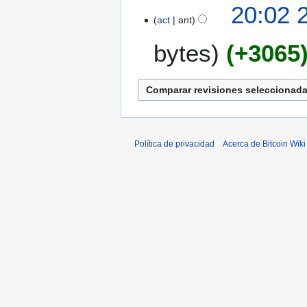
S
20:02 
i
act
ant
n
bytes
+3065
r
e
s
u
m
e
n
Política de privacidad
Acerca de Bitcoin Wiki
d
e
e
d
i
c
i
ó
n