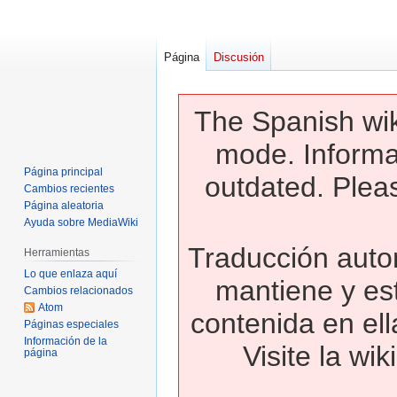
Página
Discusión
The Spanish wik
mode. Informa
Página principal
outdated. Pleas
Cambios recientes
Página aleatoria
Ayuda sobre MediaWiki
Traducción autom
Herramientas
Lo que enlaza aquí
mantiene y es
Cambios relacionados
Atom
contenida en ell
Páginas especiales
Información de la
Visite la wi
página