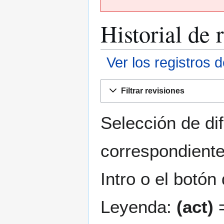
Historial de 
Ver los registros 
Ir
Ir
Filtrar revisiones
a
a
la
la
navegación
búsqueda
Selección de di
correspondiente
Intro o el botón
Leyenda:
(act)
=