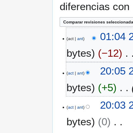
diferencias con 
2
01:04 
act
ant
4
j
bytes
−12
u
n
2
2
20:05 
0
act
ant
3
1
j
bytes
+5
1
u
n
2
20:03 
0
act
ant
1
bytes
0
1